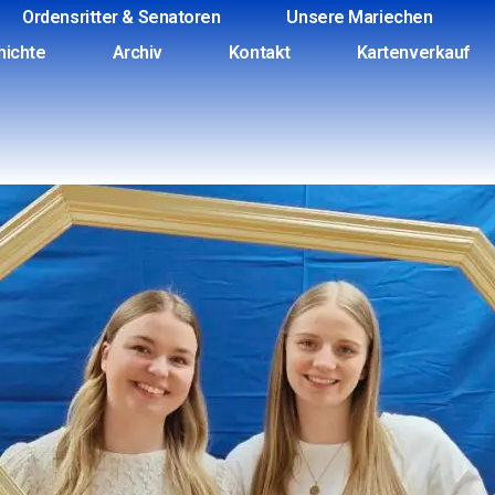
Ordensritter & Senatoren
Unsere Mariechen
hichte
Archiv
Kontakt
Kartenverkauf